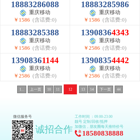
18883286088
18883285986
重庆移动
重庆移动
￥1586
(含话费:0)
￥1586
(含话费:0)
18883285388
1390836
4343
重庆移动
重庆移动
￥1586
(含话费:0)
￥2586
(含话费:0)
1390836
1144
1390835
4442
重庆移动
重庆移动
￥2586
(含话费:0)
￥2586
(含话费:0)
1...
上一页
10
11
12
13
14
下一页
44
微信服务号
工作时间 ：09.00-23.00
靓号 定制/回收/抵押
诚招合作
加微信，朋友圈每天推特价号
18580838888