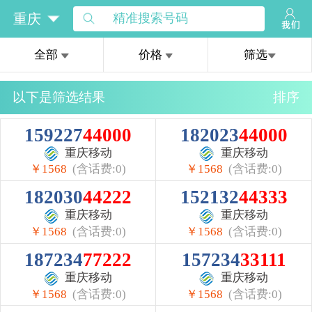
全部
价格
筛选
以下是筛选结果
排序
159227
44000
182023
44000
重庆移动
重庆移动
￥1568
(含话费:0)
￥1568
(含话费:0)
182030
44222
152132
44333
重庆移动
重庆移动
￥1568
(含话费:0)
￥1568
(含话费:0)
187234
77222
157234
33111
重庆移动
重庆移动
￥1568
(含话费:0)
￥1568
(含话费:0)