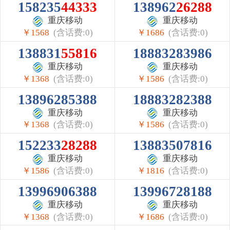
158235
44333
138962
26288
重庆移动
重庆移动
￥1568
(含话费:0)
￥1686
(含话费:0)
138831
55816
18883283986
重庆移动
重庆移动
￥1368
(含话费:0)
￥1586
(含话费:0)
13896285388
18883282388
重庆移动
重庆移动
￥1368
(含话费:0)
￥1586
(含话费:0)
152233
28288
13883507816
重庆移动
重庆移动
￥1586
(含话费:0)
￥1816
(含话费:0)
13996906388
13996728188
重庆移动
重庆移动
￥1368
(含话费:0)
￥1686
(含话费:0)