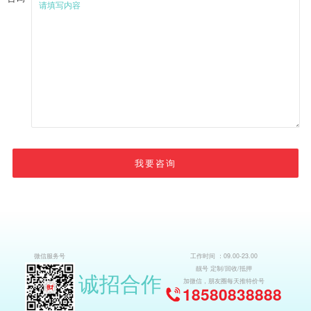
微信服务号
工作时间 ：09.00-23.00
靓号 定制/回收/抵押
诚招合作
加微信，朋友圈每天推特价号
18580838888