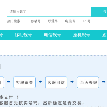
搜
热门搜索：
移动号
联通号
电信号
170号
号
移动靓号
电信靓号
座机靓号
虚