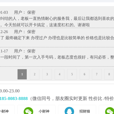
1-03
用户： 保密
择纠结的人，老板一直热情耐心的服务我，最后让我都选到喜欢
了。今天拍就可以开卡搞定，这速度杠杠的。谢谢啦
2-26
用户： 保密
了 最终确定下来 办理过户 办理也是比较简单的 价格也是比较
1-17
用户： 保密
神一段时间了，第一次入手号码，老板态度也很好，有问必答，
1
2
3
4
5
6
7
8
0-23.00
185-8083-8888
（微信同号，朋友圈实时更新 性价比 /特价
小财神
小财神
招财猫