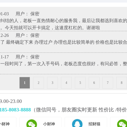
1-03
用户： 保密
择纠结的人，老板一直热情耐心的服务我，最后让我都选到喜欢
了。今天拍就可以开卡搞定，这速度杠杠的。谢谢啦
2-26
用户： 保密
了 最终确定下来 办理过户 办理也是比较简单的 价格也是比较
1-17
用户： 保密
神一段时间了，第一次入手号码，老板态度也很好，有问必答，
1
2
3
4
5
6
7
8
0-23.00
185-8083-8888
（微信同号，朋友圈实时更新 性价比 /特价
小财神
小财神
招财猫