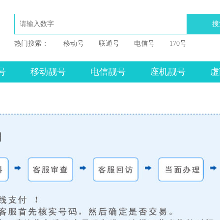
搜
热门搜索：
移动号
联通号
电信号
170号
号
移动靓号
电信靓号
座机靓号
虚