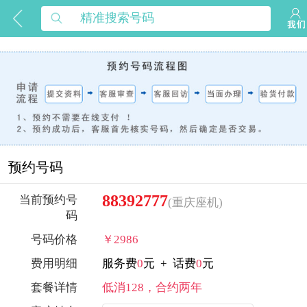
预约号码
88392777
当前预约号
(重庆座机)
码
号码价格
￥2986
费用明细
服务费
0
元 + 话费
0
元
套餐详情
低消128，合约两年