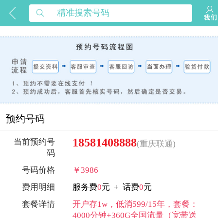
预约号码
18581408888
当前预约号
(重庆联通)
码
号码价格
￥3986
费用明细
服务费
0
元 + 话费
0
元
套餐详情
开户存1w，低消599/15年，套餐：
4000分钟+360G全国流量（宽带送