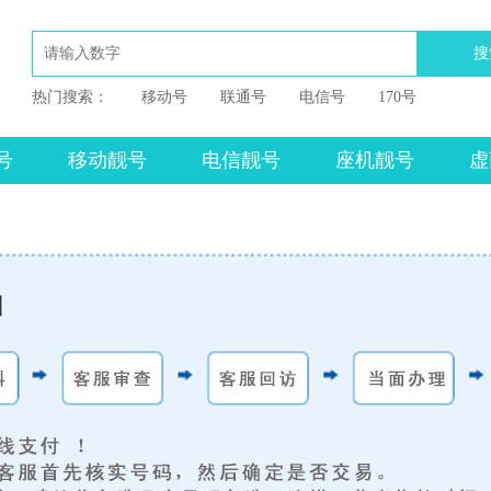
搜
热门搜索：
移动号
联通号
电信号
170号
号
移动靓号
电信靓号
座机靓号
虚