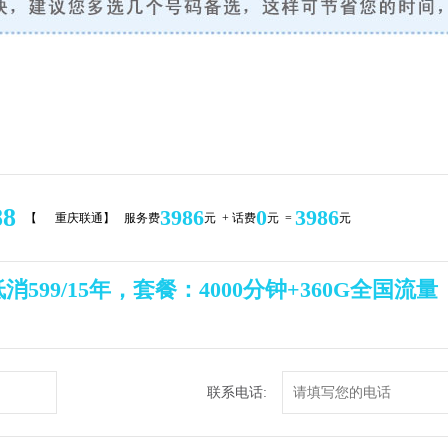
88
3986
0
3986
【
重庆联通】 服务费
元 + 话费
元 =
元
消599/15年，套餐：4000分钟+360G全国流
联系电话: