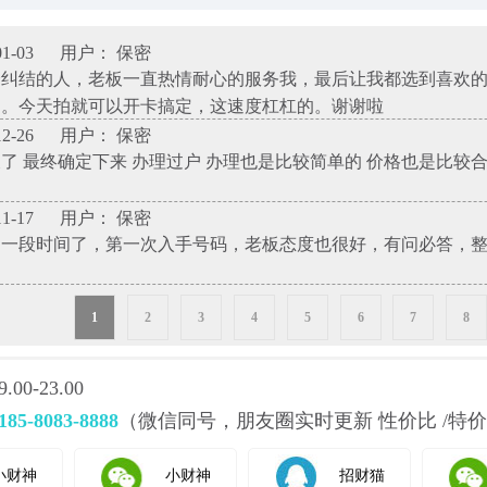
1-03
用户： 保密
择纠结的人，老板一直热情耐心的服务我，最后让我都选到喜欢
了。今天拍就可以开卡搞定，这速度杠杠的。谢谢啦
2-26
用户： 保密
了 最终确定下来 办理过户 办理也是比较简单的 价格也是比较
1-17
用户： 保密
神一段时间了，第一次入手号码，老板态度也很好，有问必答，
1
2
3
4
5
6
7
8
0-23.00
185-8083-8888
（微信同号，朋友圈实时更新 性价比 /特价
小财神
小财神
招财猫