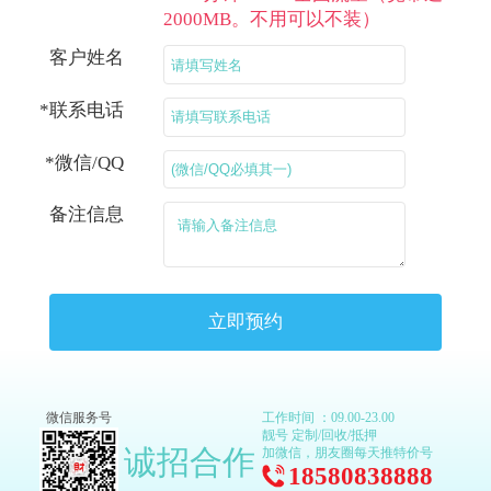
2000MB。不用可以不装）
客户姓名
*联系电话
*微信/QQ
备注信息
立即预约
微信服务号
工作时间 ：09.00-23.00
靓号 定制/回收/抵押
诚招合作
加微信，朋友圈每天推特价号
18580838888