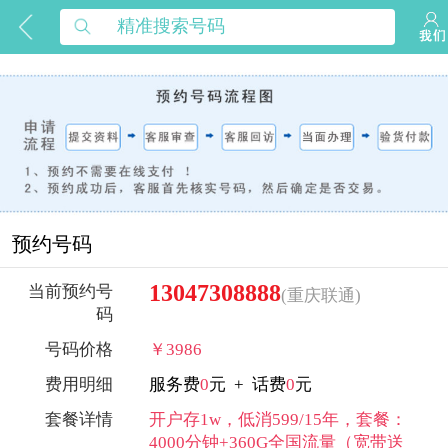
预约号码
13047308888
当前预约号
(重庆联通)
码
号码价格
￥3986
费用明细
服务费
0
元 + 话费
0
元
套餐详情
开户存1w，低消599/15年，套餐：
4000分钟+360G全国流量（宽带送