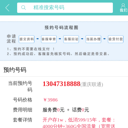
预约号码
13047318888
当前预约号
(重庆联通)
码
号码价格
￥3986
费用明细
服务费
0
元 + 话费
0
元
套餐详情
开户存1w，低消599/15年，套餐：
4000分钟+360G全国流量（宽带送