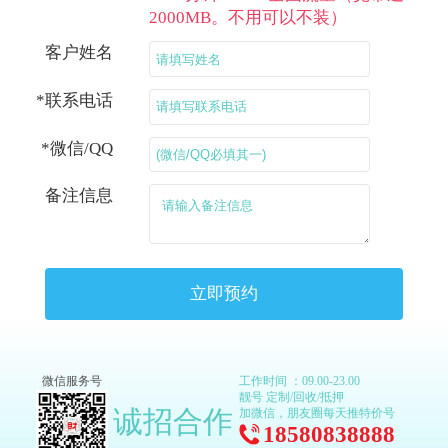
2000MB。不用可以不装）
客户姓名
*联系电话
*微信/QQ
备注信息
立即预约
微信服务号
工作时间 ：09.00-23.00
靓号 定制/回收/抵押
诚招合作
加微信，朋友圈每天推特价号
18580838888