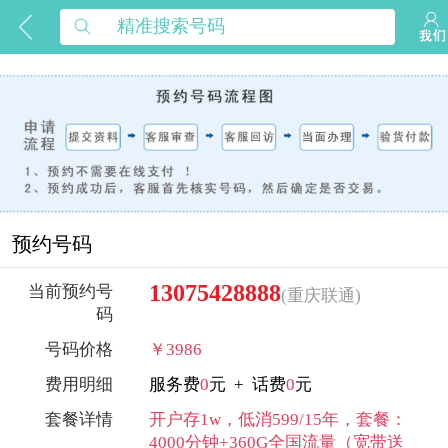
预约号码
13075428888
当前预约号
(重庆联通)
码
号码价格
￥3986
费用明细
服务费
0
元 + 话费
0
元
套餐详情
开户存1w，低消599/15年，套餐：
4000分钟+360G全国流量（宽带送