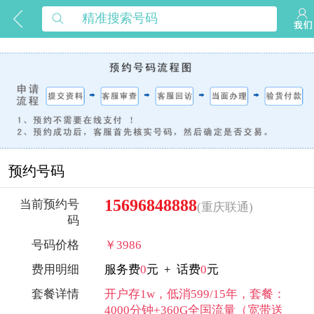
预约号码
15696848888
当前预约号
(重庆联通)
码
号码价格
￥3986
费用明细
服务费
0
元 + 话费
0
元
套餐详情
开户存1w，低消599/15年，套餐：
4000分钟+360G全国流量（宽带送