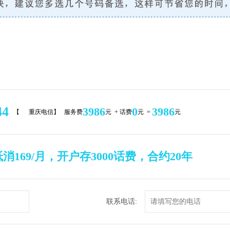
44
3986
0
3986
【
重庆电信】 服务费
元 + 话费
元 =
元
169/月，开户存3000话费，合约20年
联系电话: