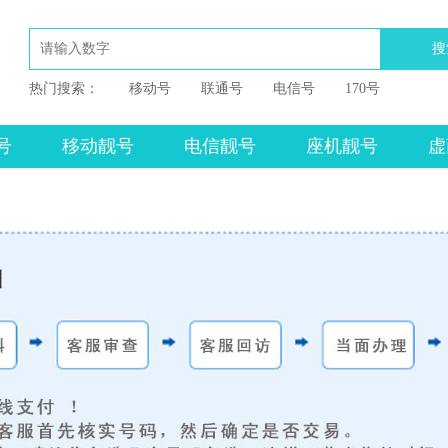
搜
热门搜索：
移动号
联通号
电信号
170号
号
移动靓号
电信靓号
座机靓号
虚