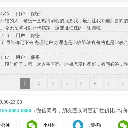
1-03
用户： 保密
择纠结的人，老板一直热情耐心的服务我，最后让我都选到喜欢
了。今天拍就可以开卡搞定，这速度杠杠的。谢谢啦
2-26
用户： 保密
了 最终确定下来 办理过户 办理也是比较简单的 价格也是比较
1-17
用户： 保密
神一段时间了，第一次入手号码，老板态度也很好，有问必答，
1
2
3
4
5
6
7
8
0-23.00
185-8083-8888
（微信同号，朋友圈实时更新 性价比 /特价
小财神
小财神
招财猫