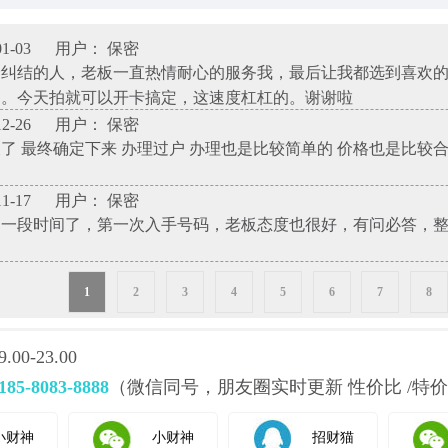
1-03
用户： 保密
择纠结的人，老板一直热情耐心的服务我，最后让我都选到喜欢
了。今天拍就可以开卡搞定，这速度杠杠的。谢谢啦
2-26
用户： 保密
了 最终确定下来 办理过户 办理也是比较简单的 价格也是比较
1-17
用户： 保密
神一段时间了，第一次入手号码，老板态度也很好，有问必答，
1
2
3
4
5
6
7
8
0-23.00
185-8083-8888
（微信同号，朋友圈实时更新 性价比 /特价
小财神
小财神
招财猫