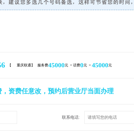
56
45000
0
45000
【
重庆联通】 服务费
元 + 话费
元 =
元
费，资费任意改，预约后营业厅当面办理
联系电话: