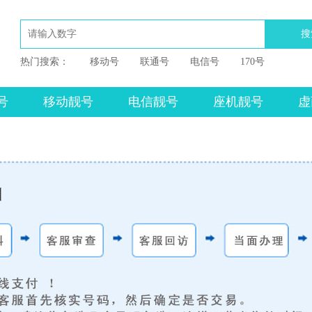
搜
热门搜索：
移动号
联通号
电信号
170号
号
移动靓号
电信靓号
座机靓号
虚