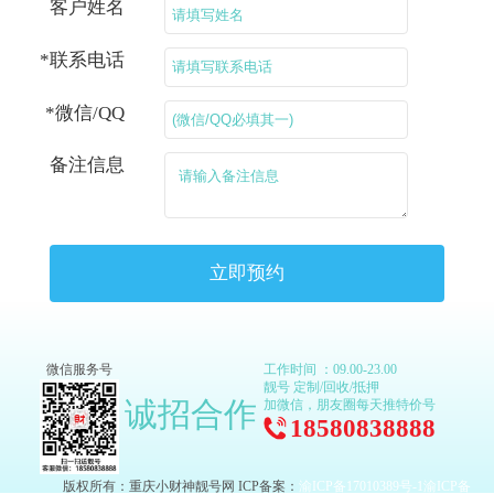
客户姓名
*联系电话
*微信/QQ
备注信息
立即预约
微信服务号
工作时间 ：09.00-23.00
靓号 定制/回收/抵押
诚招合作
加微信，朋友圈每天推特价号
18580838888
版权所有：重庆小财神靓号网 ICP备案：
渝ICP备17010389号-1
渝ICP备