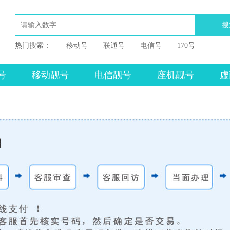
搜
热门搜索：
移动号
联通号
电信号
170号
号
移动靓号
电信靓号
座机靓号
虚