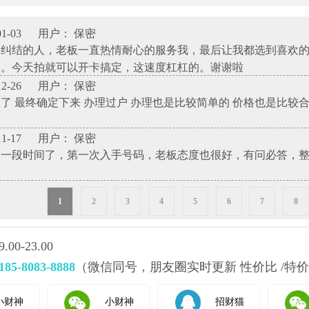
1-03
用户： 保密
择纠结的人，老板一直热情耐心的服务我，最后让我都选到喜欢
了。今天拍就可以开卡搞定，这速度杠杠的。谢谢啦
2-26
用户： 保密
了 最终确定下来 办理过户 办理也是比较简单的 价格也是比较
1-17
用户： 保密
神一段时间了，第一次入手号码，老板态度也很好，有问必答，
1
2
3
4
5
6
7
8
0-23.00
185-8083-8888
（微信同号，朋友圈实时更新 性价比 /特价
小财神
小财神
招财猫