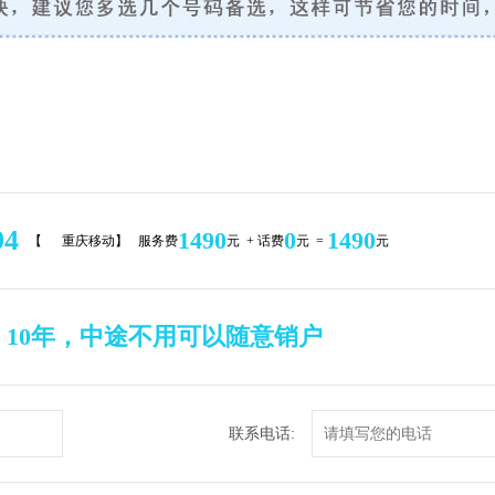
94
1490
0
1490
【
重庆移动】 服务费
元 + 话费
元 =
元
，10年，中途不用可以随意销户
联系电话: