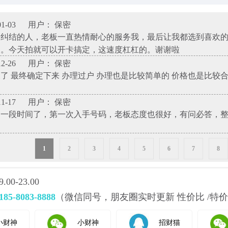
1-03
用户： 保密
择纠结的人，老板一直热情耐心的服务我，最后让我都选到喜欢
了。今天拍就可以开卡搞定，这速度杠杠的。谢谢啦
2-26
用户： 保密
了 最终确定下来 办理过户 办理也是比较简单的 价格也是比较
1-17
用户： 保密
神一段时间了，第一次入手号码，老板态度也很好，有问必答，
1
2
3
4
5
6
7
8
0-23.00
185-8083-8888
（微信同号，朋友圈实时更新 性价比 /特价
小财神
小财神
招财猫