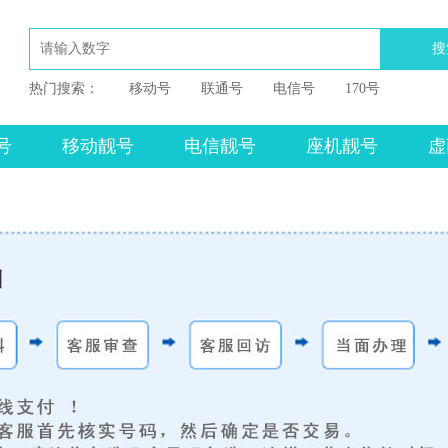
搜
热门搜索：
移动号
联通号
电信号
170号
号
移动靓号
电信靓号
座机靓号
虚