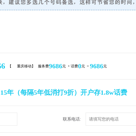
66
9686
0
9686
【
重庆移动】 服务费
元 + 话费
元 =
元
，15年（每隔5年低消打9折）开户存1.8w话费
联系电话: