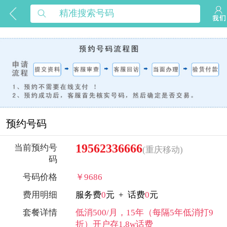
预约号码
19562336666
当前预约号
(重庆移动)
码
号码价格
￥9686
费用明细
服务费
0
元 + 话费
0
元
套餐详情
低消500/月，15年（每隔5年低消打9
折）开户存1.8w话费