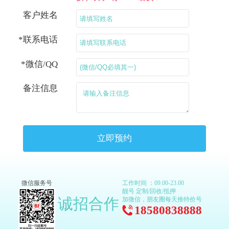
客户姓名
*联系电话
*微信/QQ
备注信息
立即预约
微信服务号
工作时间 ：09.00-23.00
靓号 定制/回收/抵押
诚招合作
加微信，朋友圈每天推特价号
18580838888