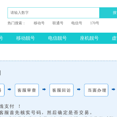
搜
热门搜索：
移动号
联通号
电信号
170号
号
移动靓号
电信靓号
座机靓号
虚