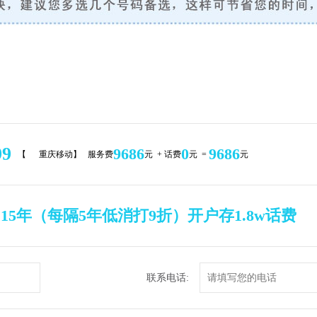
99
9686
0
9686
【
重庆移动】 服务费
元 + 话费
元 =
元
，15年（每隔5年低消打9折）开户存1.8w话费
联系电话: