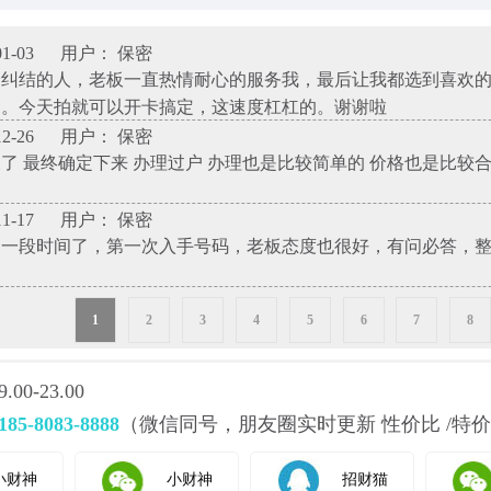
1-03
用户： 保密
择纠结的人，老板一直热情耐心的服务我，最后让我都选到喜欢
了。今天拍就可以开卡搞定，这速度杠杠的。谢谢啦
2-26
用户： 保密
了 最终确定下来 办理过户 办理也是比较简单的 价格也是比较
1-17
用户： 保密
神一段时间了，第一次入手号码，老板态度也很好，有问必答，
1
2
3
4
5
6
7
8
0-23.00
185-8083-8888
（微信同号，朋友圈实时更新 性价比 /特价
小财神
小财神
招财猫