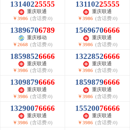
131402
25555
131102
25555
重庆联通
重庆联通
￥3986
(含话费:0)
￥3986
(含话费:0)
1389670
6789
1569670
6666
重庆移动
重庆联通
￥2668
(含话费:0)
￥3986
(含话费:0)
1859852
6666
1322852
6666
重庆联通
重庆联通
￥3986
(含话费:0)
￥3986
(含话费:0)
1309879
6666
1859879
6666
重庆联通
重庆联通
￥3986
(含话费:0)
￥3986
(含话费:0)
132900
76666
155200
76666
重庆联通
重庆联通
￥3986
(含话费:0)
￥3986
(含话费:0)