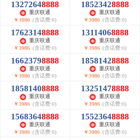
1327264
8888
1852342
8888
重庆联通
重庆联通
￥3986
(含话费:0)
￥3986
(含话费:0)
1762314
8888
1311406
8888
重庆联通
重庆联通
￥3986
(含话费:0)
￥3986
(含话费:0)
1662379
8888
1858142
8888
重庆联通
重庆联通
￥3986
(含话费:0)
￥3986
(含话费:0)
1858140
8888
1325147
8888
重庆联通
重庆联通
￥3986
(含话费:0)
￥3986
(含话费:0)
1568364
8888
1552364
8888
重庆联通
重庆联通
￥3986
(含话费:0)
￥3986
(含话费:0)