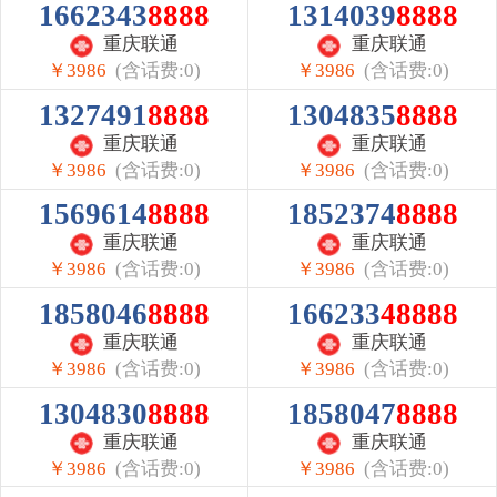
1662343
8888
1314039
8888
重庆联通
重庆联通
￥3986
(含话费:0)
￥3986
(含话费:0)
1327491
8888
1304835
8888
重庆联通
重庆联通
￥3986
(含话费:0)
￥3986
(含话费:0)
1569614
8888
1852374
8888
重庆联通
重庆联通
￥3986
(含话费:0)
￥3986
(含话费:0)
1858046
8888
166233
48888
重庆联通
重庆联通
￥3986
(含话费:0)
￥3986
(含话费:0)
1304830
8888
1858047
8888
重庆联通
重庆联通
￥3986
(含话费:0)
￥3986
(含话费:0)