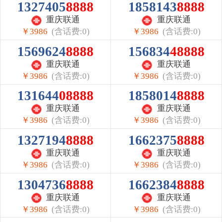
1327405
8888
1858143
8888
重庆联通
重庆联通
￥3986
(含话费:0)
￥3986
(含话费:0)
1569624
8888
156834
48888
重庆联通
重庆联通
￥3986
(含话费:0)
￥3986
(含话费:0)
131644
08888
1858014
8888
重庆联通
重庆联通
￥3986
(含话费:0)
￥3986
(含话费:0)
1327194
8888
1662375
8888
重庆联通
重庆联通
￥3986
(含话费:0)
￥3986
(含话费:0)
1304736
8888
1662384
8888
重庆联通
重庆联通
￥3986
(含话费:0)
￥3986
(含话费:0)